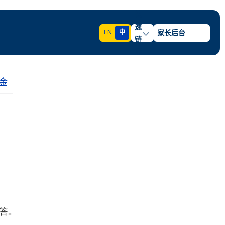
快
速
EN
中
家长后台
链
接
金
回答。