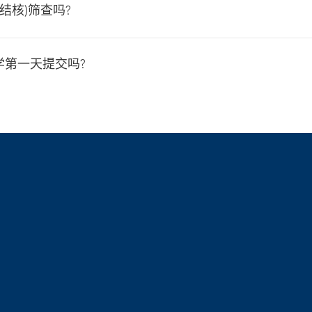
结核)筛查吗?
学第一天提交吗?